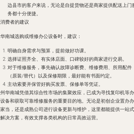
边县市的客户来说，无论是自提货物还是商家提供配送上门
务都十分便捷。
给消费者的建议
在华南城选购或维修办公设备时，建议：
明确自身需求与预算，提前做好功课。
选择证照齐全、有实体店面、口碑较好的商家进行交易。
对于维修服务，事先确认故障诊断费、维修费用、所用配件
（原装/替代）以及保修期限，最好能有书面约定。
主动索要并保管好购买发票、保修单等凭证。
郑州华南城凭借其综合性市场的集聚效应，已成为寻找复印机等
公设备和获取可靠维修服务的重要目的地。无论是初创企业置办
公家当，还是成熟公司进行设备更新与维护，这里都能提供一站
的解决方案，有效支撑各类机构的日常高效运营。