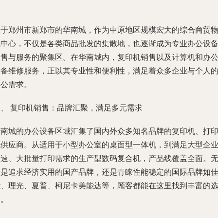
位于郑州市新郑市的华南城，作为中原地区规模宏大的综合商贸
流中心，不仅是各类商品批发的集散地，也逐渐成为专业办公设
销售与服务的聚集区。在华南城内，复印机销售以及计算机和办
设备维修服务，正以其专业性和便利性，满足着众多企业与个人
办公需求。
一、 复印机销售：品牌汇聚，满足多元需求
华南城的办公设备区域汇集了国内外众多知名品牌的复印机、打
机供应商。从适用于小型办公室的桌面型一体机，到满足大型企
高速、大批量打印需求的生产型数码复合机，产品线覆盖全面。
论是追求经济实用的国产品牌，还是青睐性能稳定的国际品牌如
能、理光、夏普、柯尼卡美能达等，顾客都能在这里找到丰富的
择。