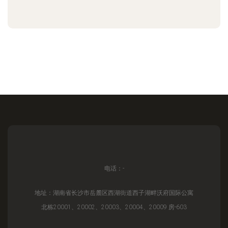
电话：-
地址：湖南省长沙市岳麓区西湖街道西子湖畔沃府国际公寓
北栋20001、20002、20003、20004、20009 房-603