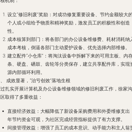
考核机制：
设立“修旧利废”奖励：对成功修复重要设备、节约金额较大
个人或小组给予物质和精神奖励，激发员工的积极性和创造
性。
成本核算到部门：将各部门的办公设备维修费、耗材消耗纳
成本考核，倒逼各部门主动爱护设备、优先选择内部维修。
建立配件“小仓库”：将淘汰设备中拆解下来的可用主板、内
条、硬盘、硒鼓、齿轮等分类保存，建立共享配件库，实现
源内部循环利用。
、 成效显著，“治亏创效”落地生根
通过扎实开展计算机及办公设备维修领域的修旧利废工作，徐家
社区取得了多重收益：
直接经济效益
：大幅降低了新设备采购费用和外委维修支出
年节约资金可观，为社区完成经营指标提供了有力支撑。
间接管理效益
：增强了员工的成本意识、动手能力和主人翁