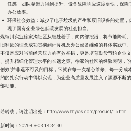
任感，团队凝聚力得到提升。设备故障响应速度更快，保障
办公效率。
环保社会效益
：减少了电子垃圾的产生和废旧设备的处置，
现了国有企业绿色低碳发展的社会担当。
陕煤铜川实业徐家沟社区从细处着手，向内部挖潜，将节能降耗
修旧利废的理念成功贯彻到计算机及办公设备维修的具体实践中
这不仅是应对当前经营压力的有效举措，更是培育勤俭节约企业
化、提升精细化管理水平的长远之策。徐家沟社区的经验表明，“
亏创效”并非遥不可及的目标，它就在每一次精心维修、每一分成
节约的扎实行动中得以实现，为企业高质量发展注入了源源不断
内部动能。
若转载，请注明出处：http://www.hhyios.com/product/16.html
新时间：2026-08-08 14:34:30