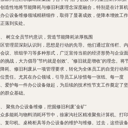
并创造性地将节能降耗与修旧利废理念深度融合，特别是在计算
及办公设备维修领域精耕细作，取得了显著成效，使降本增效工
真正落到实处。
一、 树立全员节约意识，营造节能降耗浓厚氛围
社区管理层深刻认识到，思想是行动的先导。他们通过宣传栏、
部会议、班组学习等多种形式，广泛宣传当前的经济形势与企业
的挑战，大力倡导“节约就是创效”、“修旧就是增收”的理念。将
能降耗、修旧利废从一项管理要求，转化为全体员工的自觉行动
岗位责任。尤其在办公领域，引导员工从珍惜每一张纸、每一度
电、爱护每一件办公设备做起，为后续的技术性节支工作奠定了
实的群众基础。
、 聚焦办公设备维修，挖掘修旧利废“金矿”
在众多能耗与物料消耗环节中，徐家沟社区精准聚焦计算机、打
机、复印机、桌椅柜具等办公设备的维护与维修。过去，这些设